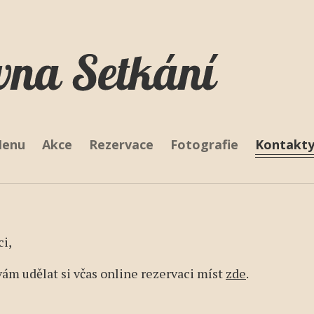
Skip
to
main
content
vigation
enu
Akce
Rezervace
Fotografie
Kontakt
ci,
ám udělat si včas online rezervaci míst
zde
.