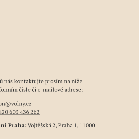
zů nás kontaktujte prosím na níže
onním čísle či e-mailové adrese:
on@volny.cz
420 603 436 262
ní Praha:
Vojtěšská 2, Praha 1, 11000