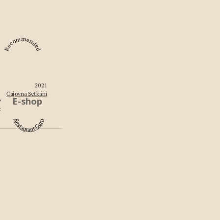
Recommended
2021
Čajovna Setkání
y
E-shop
Restaurant Guru