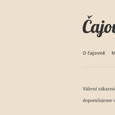
Main na
O čajovně
M
Vážení zákazní
doporučujeme v