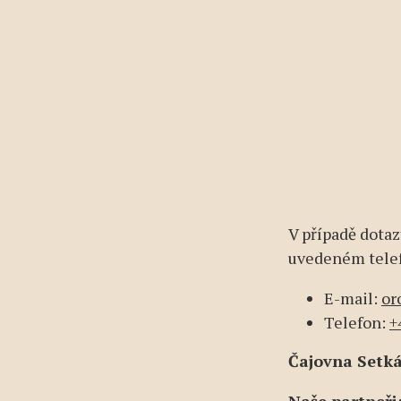
V případě dota
uvedeném telef
E-mail:
or
Telefon:
+
Čajovna Setká